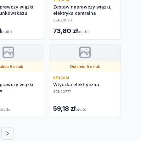
SENCOM
prawczy wiązki,
Zestaw naprawczy wiązki,
runkowskazu
elektryka centralna
SEN20528
ł
73,80 zł
brutto
brutto
atnie 5 sztuk
Ostatnie 5 sztuk
SENCOM
prawczy wiązki
Wtyczka elektryczna
w
SEN20777
59,18 zł
brutto
brutto