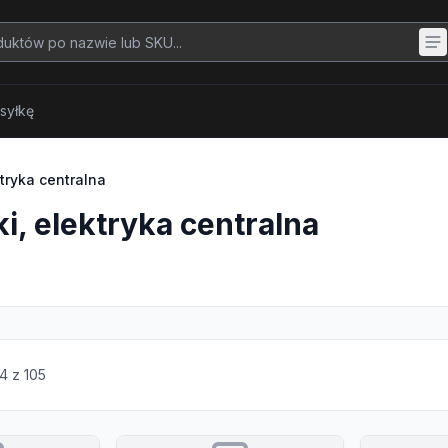
syłkę
tryka centralna
, elektryka centralna
4
z
105