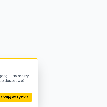
godą — do analizy
 lub dostosować
eptuję wszystkie