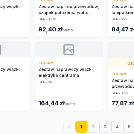
SENCOM
SENCOM
zy wiązki
Zestaw napr. do przewodów,
Zestaw na
czujnik położenia wału
lampa kie
korbowego
SEN20736
SEN20516
92,40 zł
84,47 z
brutto
SENCOM
Ost
zy wiązki
Zestaw naprawczy wiązki,
SENCOM
elektryka centralna
Zestaw na
SEN20511
przewodó
SEN20772
164,44 zł
77,87 zł
brutto
1
2
3
4
5