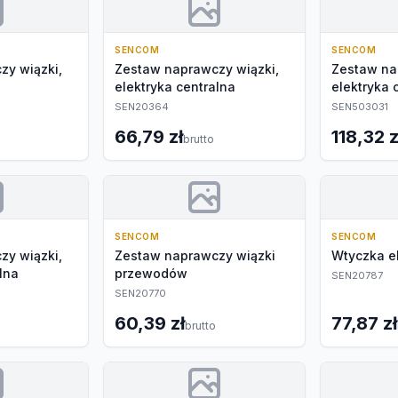
SENCOM
SENCOM
zy wiązki,
Zestaw naprawczy wiązki,
Zestaw na
elektryka centralna
elektryka 
SEN20364
SEN503031
66,79 zł
118,32 z
brutto
SENCOM
SENCOM
zy wiązki,
Zestaw naprawczy wiązki
Wtyczka e
lna
przewodów
SEN20787
SEN20770
60,39 zł
77,87 zł
brutto