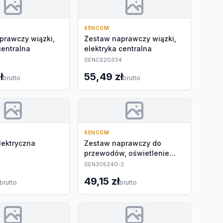
SENCOM
prawczy wiązki,
Zestaw naprawczy wiązki,
centralna
elektryka centralna
SENCS20334
ł
55,49 zł
brutto
brutto
SENCOM
lektryczna
Zestaw naprawczy do
przewodów, oświetlenie
tablicy rejestr.
SEN305240-2
49,15 zł
brutto
brutto