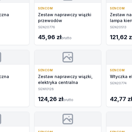
SENCOM
SENCOM
yczna
Zestaw naprawczy wiązki
Zestaw na
przewodów
lampa kie
SEN20776
SEN20513
45,96 zł
121,62 z
brutto
SENCOM
SENCOM
yczna
Zestaw naprawczy wiązki,
Wtyczka e
elektryka centralna
SEN20774
SEN10128
124,26 zł
42,77 z
brutto