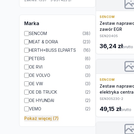
SENCOM
Marka
Zestaw naprawc
zawór EGR
SENCOM
(
38
)
SEN20405
MEAT & DORIA
(
23
)
36,24 zł
brutto
HERTH+BUSS ELPARTS
(
16
)
PETERS
(
6
)
OE RVI
(
3
)
OE VOLVO
(
3
)
SENCOM
OE VW
(
3
)
Zestaw naprawc
OE DB TRUCK
(
2
)
elektryka centra
SEN305230-2
OE HYUNDAI
(
2
)
49,15 zł
VEMO
(
2
)
brutto
Pokaż więcej (7)