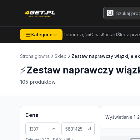
Kategorie
Dobór części
O nas
Kontakt
Śledź prze
Strona główna
Sklep
Zestaw naprawczy wiązki, elek
⚡
Zestaw naprawczy wiązki
105
produktów
Cena
Wyświetlanie
1
-
2
-
zł
zł
Zakres:
1337
-
5 831 425
zł