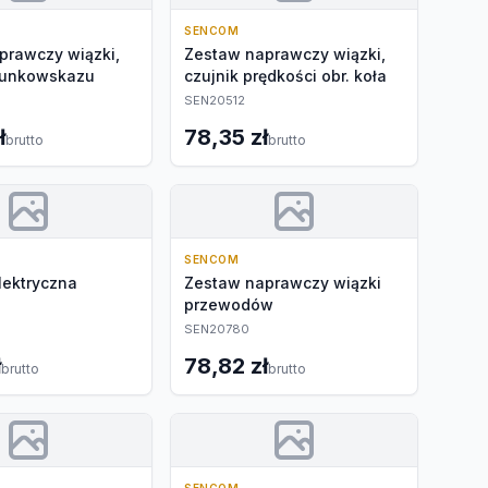
SENCOM
prawczy wiązki,
Zestaw naprawczy wiązki,
runkowskazu
czujnik prędkości obr. koła
SEN20512
ł
78,35 zł
brutto
brutto
SENCOM
lektryczna
Zestaw naprawczy wiązki
przewodów
SEN20780
ł
78,82 zł
brutto
brutto