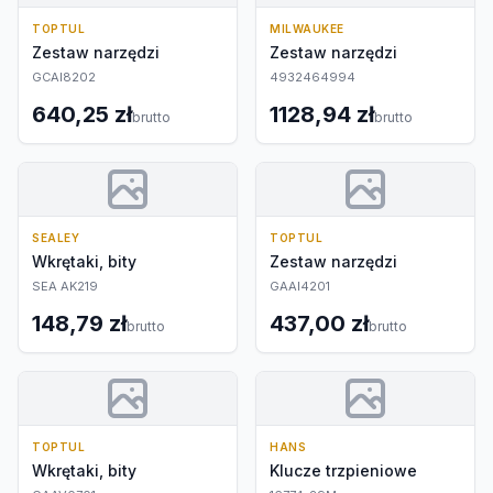
TOPTUL
MILWAUKEE
Zestaw narzędzi
Zestaw narzędzi
GCAI8202
4932464994
640,25 zł
1128,94 zł
brutto
brutto
SEALEY
TOPTUL
Wkrętaki, bity
Zestaw narzędzi
SEA AK219
GAAI4201
148,79 zł
437,00 zł
brutto
brutto
TOPTUL
HANS
Wkrętaki, bity
Klucze trzpieniowe