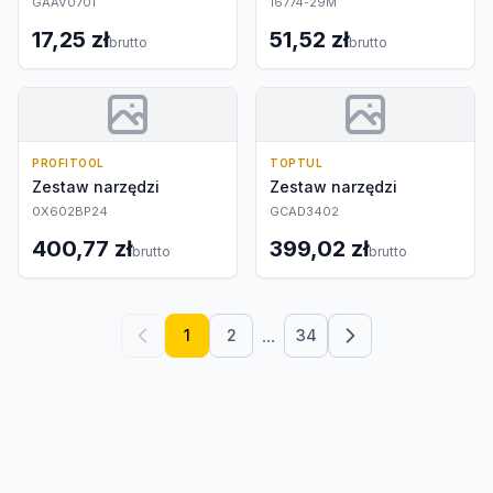
GAAV0701
16774-29M
17,25 zł
51,52 zł
brutto
brutto
PROFITOOL
TOPTUL
Zestaw narzędzi
Zestaw narzędzi
0X602BP24
GCAD3402
400,77 zł
399,02 zł
brutto
brutto
...
1
2
34