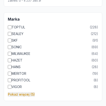
Zakres:
0
-
4 237 385
zł
Marka
TOPTUL
(
228
)
SEALEY
(
212
)
SKF
(
91
)
SONIC
(
69
)
MILWAUKEE
(
64
)
HAZET
(
60
)
HANS
(
28
)
MERITOR
(
19
)
PROFITOOL
(
8
)
VIGOR
(
8
)
Pokaż więcej (5)