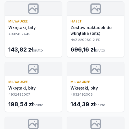
MILWAUKEE
HAZET
Wkrętaki, bity
Zestaw nakładek do
wkrętaka (bits)
4932492445
HAZ 2200SC-2-PD
143,82 zł
696,16 zł
brutto
brutto
MILWAUKEE
MILWAUKEE
Wkrętaki, bity
Wkrętaki, bity
4932492007
4932492006
198,54 zł
144,39 zł
brutto
brutto