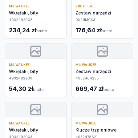
MILWAUKEE
PROFITOOL
Wkrętaki, bity
Zestaw narzędzi
4932492008
0X211MC63
234,24 zł
176,64 zł
brutto
brutto
MILWAUKEE
MILWAUKEE
Wkrętaki, bity
Zestaw narzędzi
4932492939
4932464258
54,30 zł
669,47 zł
brutto
brutto
MILWAUKEE
MILWAUKEE
Wkrętaki, bity
Klucze trzpieniowe
4932492003
4932478621