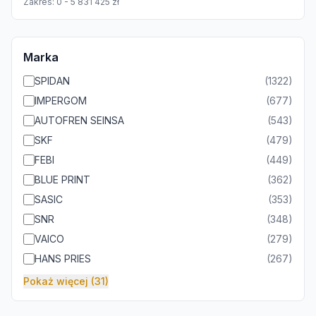
Zakres:
0
-
5 831 425
zł
Marka
SPIDAN
(
1322
)
IMPERGOM
(
677
)
AUTOFREN SEINSA
(
543
)
SKF
(
479
)
FEBI
(
449
)
BLUE PRINT
(
362
)
SASIC
(
353
)
SNR
(
348
)
VAICO
(
279
)
HANS PRIES
(
267
)
Pokaż więcej (31)