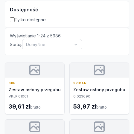
Dostępność
Tylko dostępne
Wyświetlanie
1
-
24
z
5986
Sortuj:
Domyślne
SKF
SPIDAN
Zestaw osłony przegubu
Zestaw osłony przegubu
VKJP 01001
0.023690
39,61 zł
53,97 zł
brutto
brutto