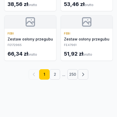
38,56 zł
53,46 zł
brutto
brutto
FEBI
FEBI
Zestaw osłony przegubu
Zestaw osłony przegubu
FE172965
FE47961
66,34 zł
51,92 zł
brutto
brutto
...
1
2
250