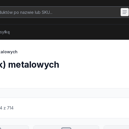
syłkę
etalowych
k) metalowych
4
z
714