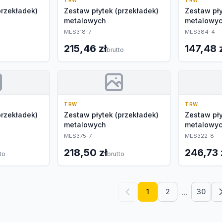
TRW
TRW
przekładek)
Zestaw płytek (przekładek)
Zestaw pły
metalowych
metalowy
MES318-7
MES384-4
215,46 zł
147,48 
brutto
TRW
TRW
przekładek)
Zestaw płytek (przekładek)
Zestaw pły
metalowych
metalowy
MES375-7
MES322-8
218,50 zł
246,73 
to
brutto
...
1
2
30