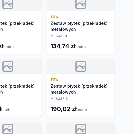
TRW
tek (przekładek)
Zestaw płytek (przekładek)
ch
metalowych
MES331-4
zł
134,74 zł
brutto
brutto
TRW
tek (przekładek)
Zestaw płytek (przekładek)
ch
metalowych
MES337-6
ł
190,02 zł
brutto
brutto