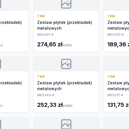
TRW
TRW
przekładek)
Zestaw płytek (przekładek)
Zestaw pły
metalowych
metalowy
MES421-9
MES301-6
274,65 zł
189,36 
to
brutto
TRW
TRW
przekładek)
Zestaw płytek (przekładek)
Zestaw pły
metalowych
metalowy
MES343-8
MES371-4
252,33 zł
131,75 z
to
brutto