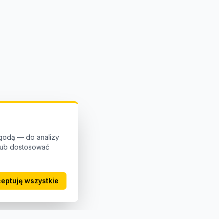
godą — do analizy
 lub dostosować
eptuję wszystkie