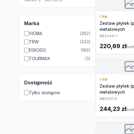
TRW
Marka
Zestaw płytek (
metalowych
VICMA
(
282
)
MES344-7
TRW
(
243
)
220,69 zł
brut
FERODO
(
186
)
TOURMAX
(
3
)
TRW
Dostępność
Zestaw płytek (
metalowych
Tylko dostępne
MES372-8
244,23 zł
brut