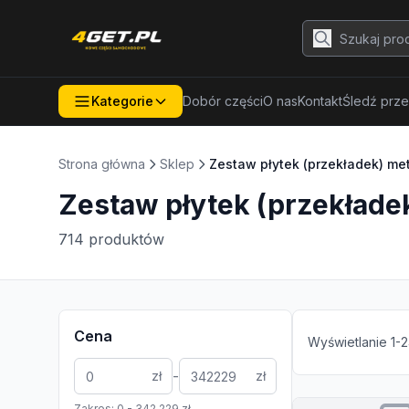
Kategorie
Dobór części
O nas
Kontakt
Śledź prze
Strona główna
Sklep
Zestaw płytek (przekładek) m
Zestaw płytek (przekłade
714
produktów
Cena
Wyświetlanie
1
-
2
-
zł
zł
Zakres:
0
-
342 229
zł