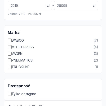
-
zł
zł
Zakres:
2219
-
26 095
zł
Marka
WABCO
(
7
)
MOTO-PRESS
(
4
)
VADEN
(
3
)
PNEUMATICS
(
2
)
TRUCKLINE
(
1
)
Dostępność
Tylko dostępne