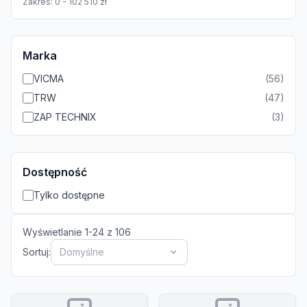
Zakres:
0
-
102 510
zł
Marka
VICMA
(
56
)
TRW
(
47
)
ZAP TECHNIX
(
3
)
Dostępność
Tylko dostępne
Wyświetlanie
1
-
24
z
106
Sortuj:
Domyślne