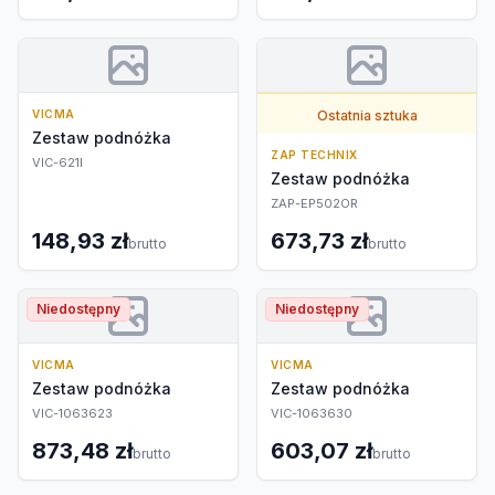
VICMA
Ostatnia sztuka
Zestaw podnóżka
ZAP TECHNIX
VIC-621I
Zestaw podnóżka
ZAP-EP502OR
148,93 zł
673,73 zł
brutto
brutto
Niedostępny
Niedostępny
VICMA
VICMA
Zestaw podnóżka
Zestaw podnóżka
VIC-1063623
VIC-1063630
873,48 zł
603,07 zł
brutto
brutto