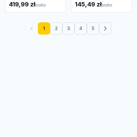
419,99 zł
145,49 zł
brutto
brutto
1
2
3
4
5