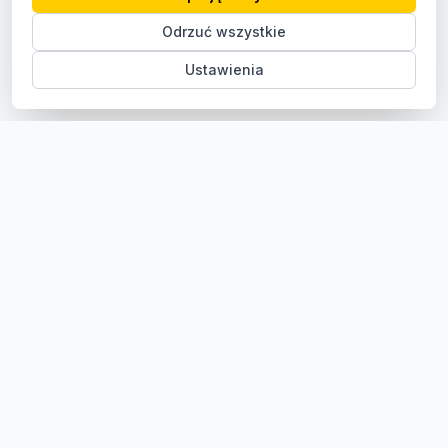
Odrzuć wszystkie
Ustawienia
Sklep z częściami samochodowymi do aut osobowych i
dostawczych. Ponad 100 000 części, szybka dostawa,
konkurencyjne ceny.