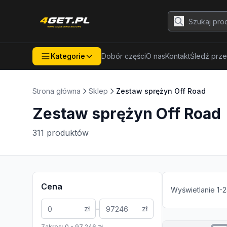
Kategorie
Dobór części
O nas
Kontakt
Śledź prze
Strona główna
Sklep
Zestaw sprężyn Off Road
Zestaw sprężyn Off Road
311
produktów
Cena
Wyświetlanie
1
-
2
-
zł
zł
Zakres:
0
-
97 246
zł