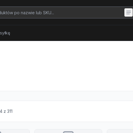
syłkę
4
z
311