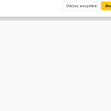
Odrzuć wszystkie
Akc
e
Informacje
Producenci
O nas
Kontakt
Regulamin
Zwroty i reklamacje