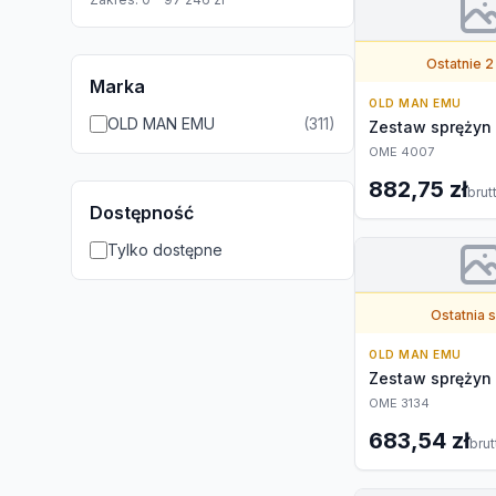
Ostatnie 2
Marka
OLD MAN EMU
OLD MAN EMU
(
311
)
Zestaw sprężyn
OME 4007
882,75 zł
brut
Dostępność
Tylko dostępne
Ostatnia 
OLD MAN EMU
Zestaw sprężyn
OME 3134
683,54 zł
brut