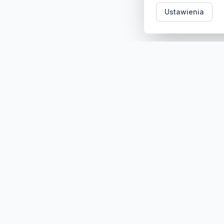
Ustawienia
Kategori
Sklep z częściami samochodowymi do aut
osobowych i dostawczych. Ponad 100
000 części, szybka dostawa,
konkurencyjne ceny.