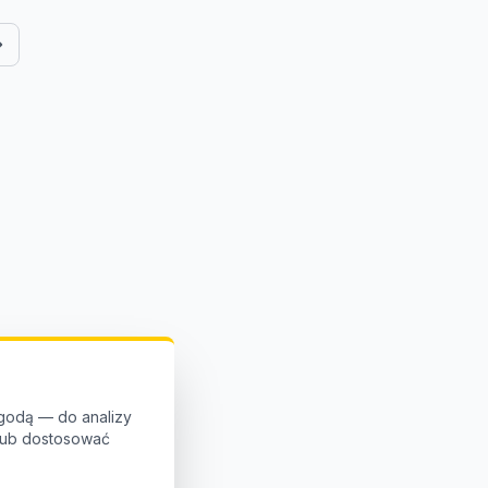
godą — do analizy
 lub dostosować