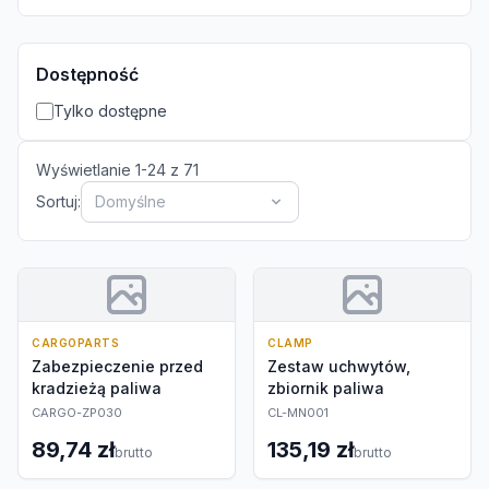
Dostępność
Tylko dostępne
Wyświetlanie
1
-
24
z
71
Sortuj:
Domyślne
CARGOPARTS
CLAMP
Zabezpieczenie przed
Zestaw uchwytów,
kradzieżą paliwa
zbiornik paliwa
CARGO-ZP030
CL-MN001
89,74 zł
135,19 zł
brutto
brutto