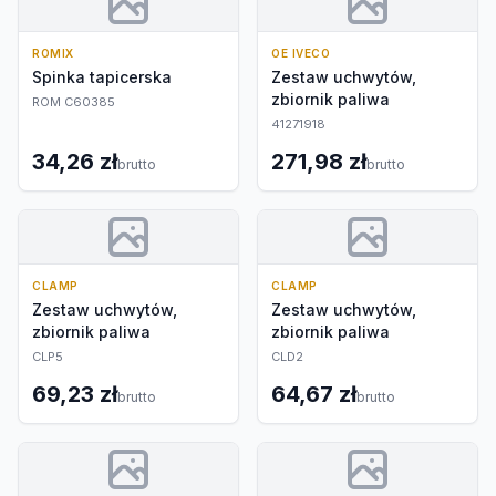
ROMIX
OE IVECO
Spinka tapicerska
Zestaw uchwytów,
zbiornik paliwa
ROM C60385
41271918
34,26 zł
271,98 zł
brutto
brutto
CLAMP
CLAMP
Zestaw uchwytów,
Zestaw uchwytów,
zbiornik paliwa
zbiornik paliwa
CLP5
CLD2
69,23 zł
64,67 zł
brutto
brutto