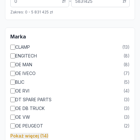
-
zł
zł
Zakres:
0
-
5 831 425
zł
Marka
CLAMP
(
13
)
ENGITECH
(
8
)
OE MAN
(
8
)
OE IVECO
(
7
)
BLIC
(
5
)
OE RVI
(
4
)
DT SPARE PARTS
(
3
)
OE DB TRUCK
(
3
)
OE VW
(
3
)
OE PEUGEOT
(
2
)
Pokaż więcej (14)