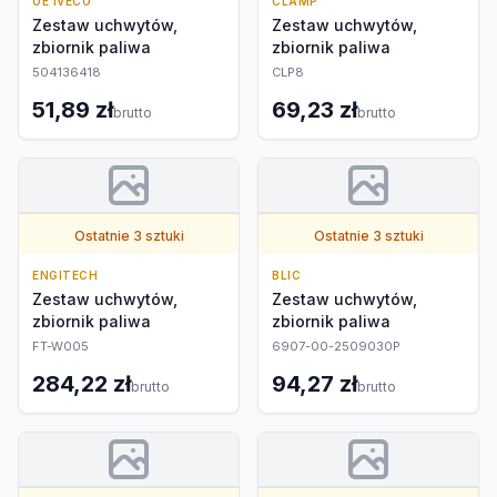
OE IVECO
CLAMP
Zestaw uchwytów,
Zestaw uchwytów,
zbiornik paliwa
zbiornik paliwa
504136418
CLP8
51,89 zł
69,23 zł
brutto
brutto
Ostatnie 3 sztuki
Ostatnie 3 sztuki
ENGITECH
BLIC
Zestaw uchwytów,
Zestaw uchwytów,
zbiornik paliwa
zbiornik paliwa
FT-W005
6907-00-2509030P
284,22 zł
94,27 zł
brutto
brutto