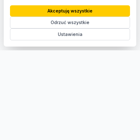
Akceptuję wszystkie
Odrzuć wszystkie
Ustawienia
Sklep z częściami samochodowymi do aut osobowych i
dostawczych. Ponad 100 000 części, szybka dostawa,