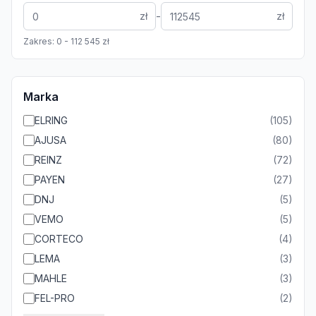
-
zł
zł
Zakres:
0
-
112 545
zł
Marka
ELRING
(
105
)
AJUSA
(
80
)
REINZ
(
72
)
PAYEN
(
27
)
DNJ
(
5
)
VEMO
(
5
)
CORTECO
(
4
)
LEMA
(
3
)
MAHLE
(
3
)
FEL-PRO
(
2
)