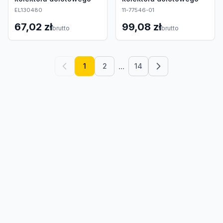
EL130480
11-77546-01
67,02 zł
99,08 zł
brutto
brutto
...
1
2
14