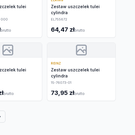
ELRING
czelek tulei
Zestaw uszczelek tulei
cylindra
9 000
EL755672
ł
64,47 zł
brutto
brutto
REINZ
czelek tulei
Zestaw uszczelek tulei
cylindra
15-76073-01
zł
73,95 zł
brutto
brutto