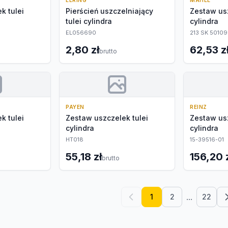
ELRING
MAHLE
k tulei
Pierścień uszczelniający
Zestaw usz
tulei cylindra
cylindra
EL056690
213 SK 5010
2,80 zł
62,53 z
brutto
PAYEN
REINZ
k tulei
Zestaw uszczelek tulei
Zestaw usz
cylindra
cylindra
HT018
15-39516-01
55,18 zł
156,20 
brutto
...
1
2
22