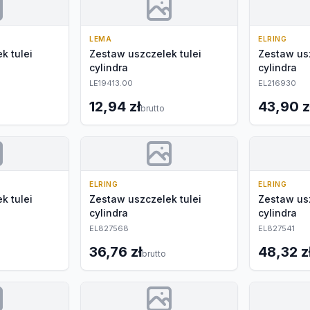
LEMA
ELRING
k tulei
Zestaw uszczelek tulei
Zestaw usz
cylindra
cylindra
LE19413.00
EL216930
12,94 zł
43,90 z
brutto
ELRING
ELRING
k tulei
Zestaw uszczelek tulei
Zestaw usz
cylindra
cylindra
EL827568
EL827541
36,76 zł
48,32 z
brutto