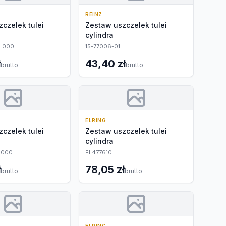
REINZ
czelek tulei
Zestaw uszczelek tulei
cylindra
8 000
15-77006-01
ł
43,40 zł
brutto
brutto
ELRING
czelek tulei
Zestaw uszczelek tulei
cylindra
 000
EL477610
ł
78,05 zł
brutto
brutto