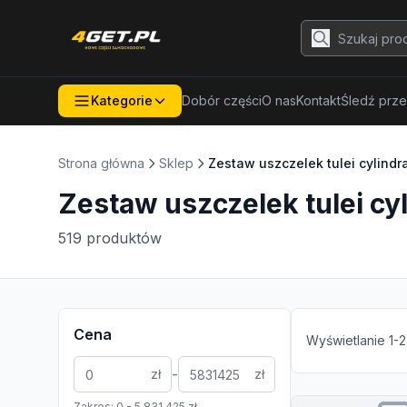
Kategorie
Dobór części
O nas
Kontakt
Śledź prze
Strona główna
Sklep
Zestaw uszczelek tulei cylindr
Zestaw uszczelek tulei cy
519
produktów
Cena
Wyświetlanie
1
-
2
-
zł
zł
Zakres:
0
-
5 831 425
zł