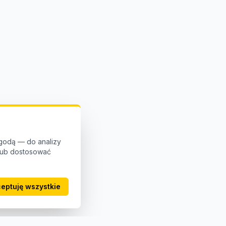
godą — do analizy
 lub dostosować
eptuję wszystkie