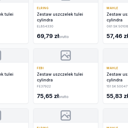
ELRING
MAHLE
k tulei
Zestaw uszczelek tulei
Zestaw usz
cylindra
cylindra
EL854330
061 SK 5010
69,79 zł
57,46 z
o
brutto
FEBI
MAHLE
k tulei
Zestaw uszczelek tulei
Zestaw usz
cylindra
cylindra
FE37922
151 SK 50047
75,65 zł
55,83 z
brutto