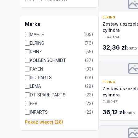
ELRING
Marka
Zestaw uszczele
cylindra
MAHLE
(
105
)
EL449740
ELRING
(
76
)
32,36 zł
brutto
REINZ
(
55
)
KOLBENSCHMIDT
(
37
)
PAYEN
(
33
)
IPD PARTS
(
28
)
ELRING
LEMA
(
28
)
Zestaw uszczele
DT SPARE PARTS
(
23
)
cylindra
EL199471
FEBI
(
23
)
36,12 zł
INPARTS
(
22
)
brutto
Pokaż więcej (28)