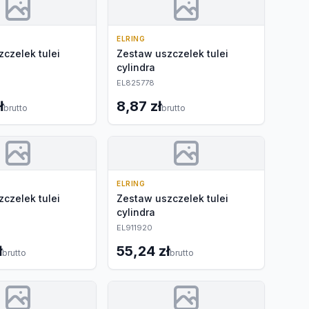
ELRING
czelek tulei
Zestaw uszczelek tulei
cylindra
EL825778
ł
8,87 zł
brutto
brutto
ELRING
czelek tulei
Zestaw uszczelek tulei
cylindra
EL911920
ł
55,24 zł
brutto
brutto