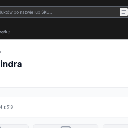
syłkę
a
lindra
4
z
519