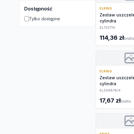
Dostępność
ELRING
Zestaw uszczele
Tylko dostępne
cylindra
EL720710
114,36 zł
brutt
ELRING
Zestaw uszczele
cylindra
EL299878/4
17,67 zł
brutto