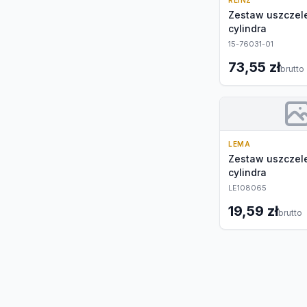
REINZ
Zestaw uszczele
cylindra
15-76031-01
73,55 zł
brutto
LEMA
Zestaw uszczele
cylindra
LE108065
19,59 zł
brutto