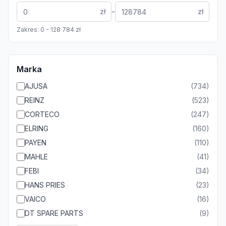
-
zł
zł
Zakres:
0
-
128 784
zł
Marka
AJUSA
(
734
)
REINZ
(
523
)
CORTECO
(
247
)
ELRING
(
160
)
PAYEN
(
110
)
MAHLE
(
41
)
FEBI
(
34
)
HANS PRIES
(
23
)
VAICO
(
16
)
DT SPARE PARTS
(
9
)