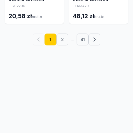
EL702706
EL413470
20,58 zł
48,12 zł
brutto
brutto
...
1
2
81