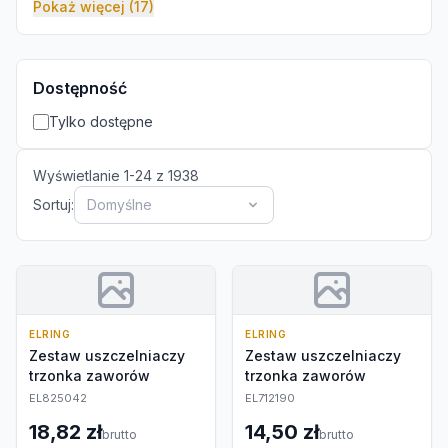
Pokaż więcej (17)
Dostępność
Tylko dostępne
Wyświetlanie
1
-
24
z
1938
Sortuj:
Domyślne
ELRING
ELRING
Zestaw uszczelniaczy
Zestaw uszczelniaczy
trzonka zaworów
trzonka zaworów
EL825042
EL712190
18,82 zł
14,50 zł
brutto
brutto