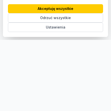
Akceptuję wszystkie
Odrzuć wszystkie
Ustawienia
Sklep z częściami samochodowymi do aut osobowych i
dostawczych. Ponad 100 000 części, szybka dostawa,