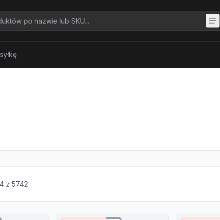
syłkę
4
z
5742