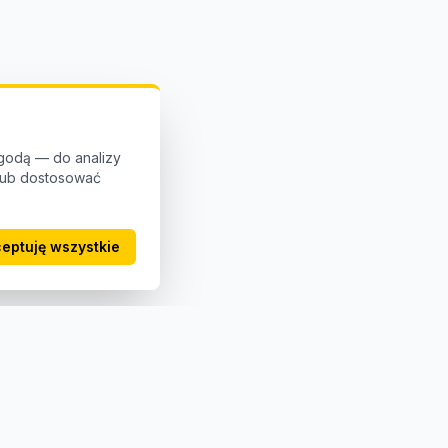
godą — do analizy
 lub dostosować
eptuję wszystkie