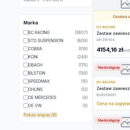
Ostatnia 
Marka
D2 RACING
BC RACING
(
3807
)
Zestaw zawiesz
DR-ZW-104
STD SUSPENSION
(
809
)
COBRA
(
519
)
4154,16 zł
brut
KONI
(
249
)
EIBACH
(
175
)
Niedostępny
BILSTEIN
(
139
)
SPEEDMAX
(
15
)
BC RACING
Zestaw zawiesz
OHLINS
(
12
)
BCR239697
OE MERCEDES
(
4
)
Cena na zapyta
OE VW
(
3
)
Pokaż więcej (6)
Niedostępny