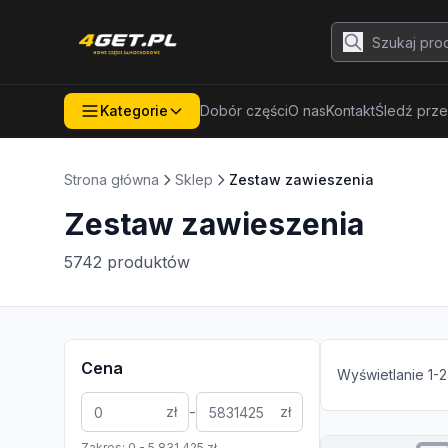
Kategorie
Dobór części
O nas
Kontakt
Śledź prze
Strona główna
Sklep
Zestaw zawieszenia
Zestaw zawieszenia
5742
produktów
Cena
Wyświetlanie
1
-
2
-
zł
zł
Zakres:
0
-
5 831 425
zł